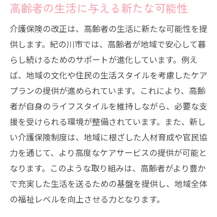
高齢者の生活に与える新たな可能性
地域住民が知るべき介護保険改正の詳細とそ
介護保険の改正は、高齢者の生活に新たな可能性を提
の影響
供します。紀の川市では、高齢者が地域で安心して暮
新しい介護保険制度のポイント解説
らし続けるためのサポートが進化しています。例え
住民が直面する具体的な影響とは
ば、地域の文化や住民の生活スタイルを考慮したケア
介護保険料の変更と家庭への影響
プランの提供が進められています。これにより、高齢
改正による生活の質への影響分析
者が自身のライフスタイルを維持しながら、必要な支
地域住民に求められる知識と理解
援を受けられる環境が整備されています。また、新し
政策変更に伴う相談窓口の活用法
い介護保険制度は、地域に根ざした人材育成や官民協
力を通じて、より高度なケアサービスの提供が可能と
介護保険改正に対する紀の川市民の声と支援
なります。このような取り組みは、高齢者がより豊か
策の展開
で充実した生活を送るための基盤を提供し、地域全体
市民の声を反映した政策改善の取り組み
の福祉レベルを向上させる力となります。
支援策の現状と今後の展開予定