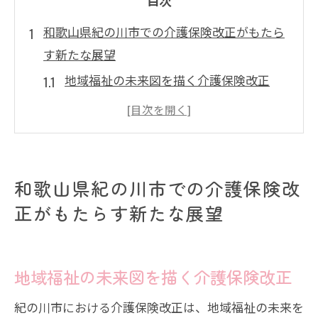
和歌山県紀の川市での介護保険改正がもたら
す新たな展望
地域福祉の未来図を描く介護保険改正
高齢者の生活に与える新たな可能性
改正がもたらす地域経済への影響
住民参加型の介護保険制度の展望
紀の川市の特性を活かした制度改革の意
和歌山県紀の川市での介護保険改
義
正がもたらす新たな展望
介護保険改正と地域コミュニティの強化
介護保険改正の影響を受ける紀の川市の高齢
地域福祉の未来図を描く介護保険改正
者支援の現状
現行制度と改正後の高齢者支援の比較
紀の川市における介護保険改正は、地域福祉の未来を