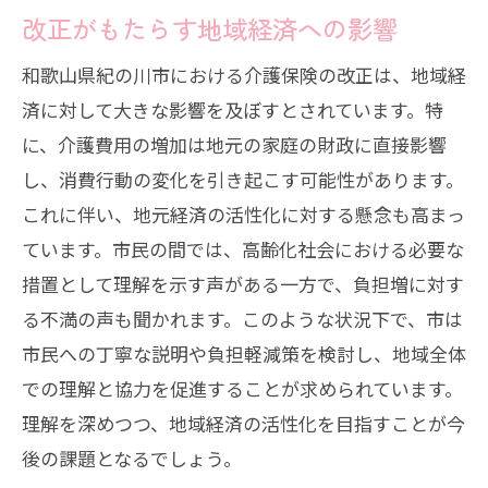
紀の川市の介護保険制度、未来の方向性と可
改正がもたらす地域経済への影響
能性を考察
和歌山県紀の川市における介護保険の改正は、地域経
持続可能な介護保険制度への道筋
済に対して大きな影響を及ぼすとされています。特
未来を見据えた高齢者支援のビジョン
に、介護費用の増加は地元の家庭の財政に直接影響
革新を遂げる介護サービスの在り方
し、消費行動の変化を引き起こす可能性があります。
地域特性を活かした制度の進化
これに伴い、地元経済の活性化に対する懸念も高まっ
和歌山県紀の川市における介護保険改正の課
ています。市民の間では、高齢化社会における必要な
題と克服策
措置として理解を示す声がある一方で、負担増に対す
改正に伴う課題とその影響の分析
る不満の声も聞かれます。このような状況下で、市は
市民への丁寧な説明や負担軽減策を検討し、地域全体
新制度下での問題解決事例の紹介
での理解と協力を促進することが求められています。
介護保険制度の進化を辿る紀の川市の福祉の
理解を深めつつ、地域経済の活性化を目指すことが今
未来展望
後の課題となるでしょう。
歴史から見る介護保険制度の変遷