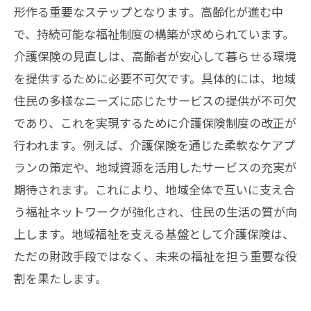
形作る重要なステップとなります。高齢化が進む中
高齢者における介護サービス利用の変化
で、持続可能な福祉制度の構築が求められています。
新制度がもたらす支援の充実化
介護保険の見直しは、高齢者が安心して暮らせる環境
地域連携によるサポート体制の強化
を提供するために必要不可欠です。具体的には、地域
高齢者のニーズに応じた柔軟な支援策
住民の多様なニーズに応じたサービスの提供が不可欠
介護負担軽減に向けた取り組み事例
であり、これを実現するために介護保険制度の改正が
紀の川市における介護保険改正の背景と政策
行われます。例えば、介護保険を通じた柔軟なケアプ
意図を探る
ランの策定や、地域資源を活用したサービスの充実が
介護保険改正の歴史的背景と目的
期待されます。これにより、地域全体で互いに支え合
国の政策に沿った地域特有の対応策
う福祉ネットワークが強化され、住民の生活の質が向
上します。地域福祉を支える基盤として介護保険は、
政策意図に見る福祉サービスの方向性
ただの財政手段ではなく、未来の福祉を担う重要な役
改正に至るまでの地域住民の声
割を果たします。
行政と市民の協働による政策形成
背景にあるデータと統計の分析