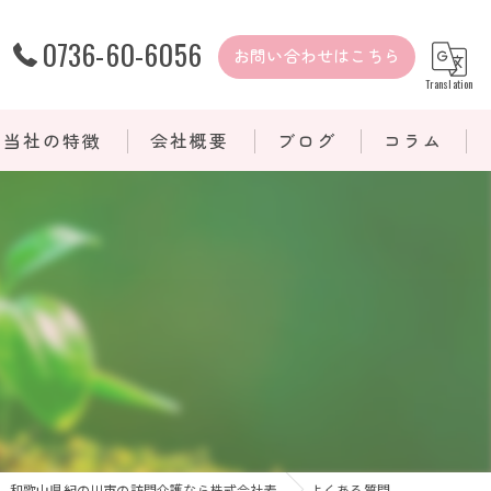
0736-60-6056
お問い合わせはこちら
Translation
当社の特徴
会社概要
ブログ
コラム
難病
医療的ケア
重度訪問介護
介護保険
自費サービス
和歌山県紀の川市の訪問介護なら株式会社麦
よくある質問