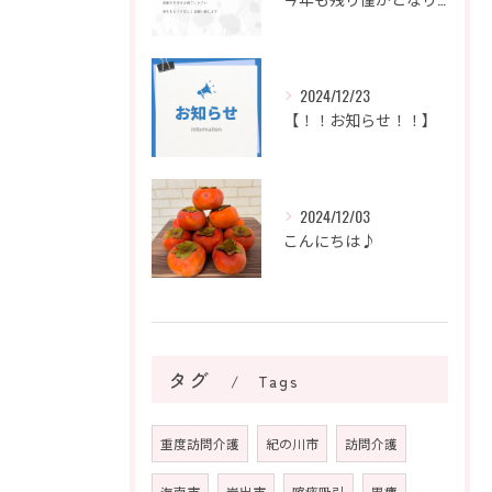
2024/12/23
【！！お知らせ！！】
2024/12/03
こんにちは♪
タグ
Tags
重度訪問介護
紀の川市
訪問介護
海南市
岩出市
喀痰吸引
胃瘻