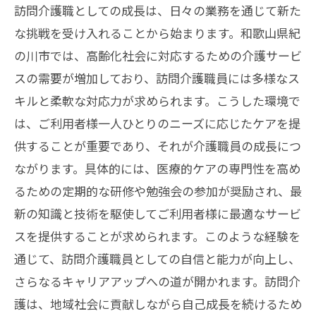
訪問介護職としての成長は、日々の業務を通じて新た
める声
な挑戦を受け入れることから始まります。和歌山県紀
訪問介護資格の重要性
の川市では、高齢化社会に対応するための介護サービ
紀の川市での資格者需要の現状
スの需要が増加しており、訪問介護職員には多様なス
訪問介護資格取得のメリット
キルと柔軟な対応力が求められます。こうした環境で
訪問介護における資格者の必要性
は、ご利用者様一人ひとりのニーズに応じたケアを提
即戦力としての訪問介護資格者
供することが重要であり、それが介護職員の成長につ
紀の川市での訪問介護資格者の活躍
ながります。具体的には、医療的ケアの専門性を高め
るための定期的な研修や勉強会の参加が奨励され、最
和歌山県紀の川市で訪問介護を通じた自己成
新の知識と技術を駆使してご利用者様に最適なサービ
長を実現
スを提供することが求められます。このような経験を
訪問介護による自己成長の機会
通じて、訪問介護職員としての自信と能力が向上し、
紀の川市での訪問介護の挑戦
さらなるキャリアアップへの道が開かれます。訪問介
訪問介護での自己成長の実例
護は、地域社会に貢献しながら自己成長を続けるため