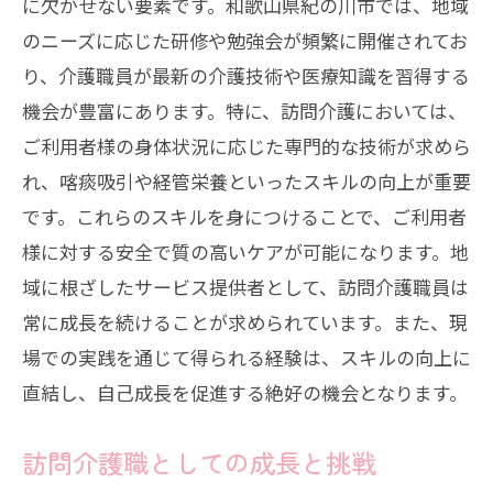
に欠かせない要素です。和歌山県紀の川市では、地域
訪問介護分野での新たなチャレンジ
のニーズに応じた研修や勉強会が頻繁に開催されてお
地域ニーズに応じた訪問介護の展望
り、介護職員が最新の介護技術や医療知識を習得する
訪問介護の未来を見据えた準備
機会が豊富にあります。特に、訪問介護においては、
紀の川市での訪問介護の持続可能性
ご利用者様の身体状況に応じた専門的な技術が求めら
訪問介護が生む新たな人間関係地域社会での
れ、喀痰吸引や経管栄養といったスキルの向上が重要
信頼構築
です。これらのスキルを身につけることで、ご利用者
訪問介護がもたらす人間関係の変化
様に対する安全で質の高いケアが可能になります。地
訪問介護で築かれる信頼関係
域に根ざしたサービス提供者として、訪問介護職員は
常に成長を続けることが求められています。また、現
地域社会での訪問介護の役割
場での実践を通じて得られる経験は、スキルの向上に
訪問介護での信頼構築の方法
直結し、自己成長を促進する絶好の機会となります。
訪問介護を通じた地域連携の強化
紀の川市における訪問介護の信頼性
訪問介護職としての成長と挑戦
訪問介護資格者の需要紀の川市で即戦力を求