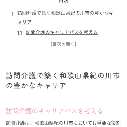
訪問介護で築く和歌山県紀の川市の豊かなキ
ャリア
訪問介護のキャリアパスを考える
地域密着型の訪問介護で得られる経験
訪問介護でのスキルアップ方法
訪問介護職としての成長と挑戦
訪問介護の現場で感じるやりがい
訪問介護で築く和歌山県紀の川市
和歌山県紀の川市での訪問介護の魅力
の豊かなキャリア
高齢化社会に不可欠な訪問介護の役割とやり
がい
訪問介護のキャリアパスを考える
高齢化に伴う訪問介護の重要性
訪問介護は、和歌山県紀の川市においても重要な役割
訪問介護が地域社会に果たす役割