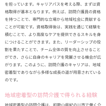
を担っています。キャリアパスを考える際、まずは資
訪問介護の仕事で見つけるやりがい
格取得が基本となります。例えば、訪問介護員の資格
訪問介護でのコミュニケーションの重要
を持つことで、専門的な立場から地域社会に貢献する
性
ことが可能です。資格取得後は、実践を通じて経験を
訪問介護を通じた地域社会との繋がり
積むことで、より高度なケアを提供できるスキルを身
訪問介護の仕事で得られる達成感
につけることができます。また、リーダーシップの役
訪問介護の需要増加がもたらす紀の川市の新
割を果たすことで、チーム全体の質を向上させること
たな機会
ができ、さらに自身のキャリアを発展させる機会が広
訪問介護需要増加の背景
がります。このように、訪問介護のキャリアは、地域
紀の川市での訪問介護需要の現状
密着型でありながら多様な成長の道が用意されている
のです。
訪問介護需要増加に応じた地域の対応
訪問介護分野での雇用機会拡大
地域密着型の訪問介護で得られる経験
訪問介護の需要に応えるための取り組み
地域密着型の訪問介護は、和歌山県紀の川市で働く介
紀の川市における訪問介護の未来