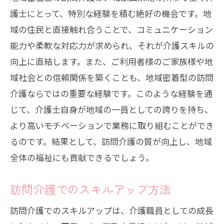
護士にとって、特別な経験を積む絶好の機会です。地
地域に密着した訪問介護で叶える社会貢献と
域の住民と直接触れ合うことで、コミュニケーション
キャリアアップ
能力や柔軟な対応力が求められ、それが介護スキルの
訪問介護を通じた地域社会への貢献
向上に直結します。また、ご利用者様のご家族様や地
地域密着型介護の意義
域社会との信頼関係を築くことも、地域密着型の訪問
訪問介護でのキャリアアップの道筋
介護ならではの重要な経験です。このような経験を通
訪問介護による地域社会の活性化
じて、介護士自身が地域の一員としての誇りを持ち、
訪問介護での地域協力活動の重要性
より高いモチベーションで業務に取り組むことができ
紀の川市における訪問介護の可能性
るのです。結果として、訪問介護の質が向上し、地域
全体の福祉にも貢献できるでしょう。
訪問介護の現状と未来紀の川市での可能性を
探る
訪問介護でのスキルアップ方法
訪問介護の現状分析
訪問介護でのスキルアップは、介護職員としての成長
紀の川市における訪問介護の未来