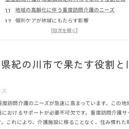
地域の高齢化に伴う重度訪問介護のニーズ
個別ケアが地域にもたらす影響
高齢者が安心して暮らせる環境作り
紀の川市での介護サービスの必要性
地域に根付く重度訪問介護の重要性
山県紀の川市で果たす役割と
市民と介護者の信頼構築の実際
紀の川市での重度訪問介護の魅力に迫る
ご利用者様からの感謝の声
ーズ
地域に根ざしたサービスの提供
重度訪問介護のニーズが急速に高まっています。この地
専門的な知識とスキルの活用
におけるサポートが必要不可欠です。重度訪問介護サ
地域密着型ケアの利点
す。これにより、介護施設に移ることなく、住み慣れた
紀の川市独自の介護スタイル