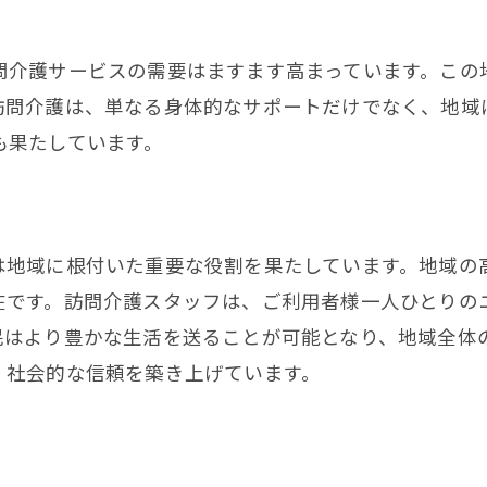
介護のプロが語るやりがい
介護現場での成功体験
問介護サービスの需要はますます高まっています。この
訪問介護は、単なる身体的なサポートだけでなく、地域
重度訪問介護で得られる充実感
も果たしています。
重度訪問介護が高齢化社会に与える影響とその可能
人口高齢化の影響と対策
社会全体への影響力
は地域に根付いた重要な役割を果たしています。地域の
地域社会における新たな介護モデル
在です。訪問介護スタッフは、ご利用者様一人ひとりの
重度訪問介護が社会構造に与える変化
民はより豊かな生活を送ることが可能となり、地域全
未来志向の介護サービスの展望
、社会的な信頼を築き上げています。
紀の川市での重度訪問介護と地域住民の生活の質向
住民参加型の介護プログラム
生活支援と介護のバランス