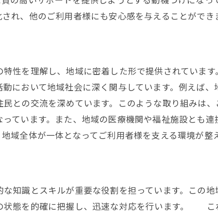
次世代に向けた介護サービスの進化
化され、他のご利用者様にも安心感を与えることができ
新技術導入による介護の可能性
地域全体で支える介護の未来
持続可能な介護システムの構築
の特性を理解し、地域に密着した形で提供されています
未来の介護者たちへの期待
活動において地域社会に深く関与しています。例えば、
紀の川市から発信する介護のビジョン
住民との交流を深めています。このような取り組みは、
なっています。また、地域の医療機関や福祉施設とも連
、地域全体が一体となってご利用者様を支える環境が整
的な知識とスキルが重要な役割を担っています。この地
の状態を的確に把握し、迅速な対応を行います。 こ