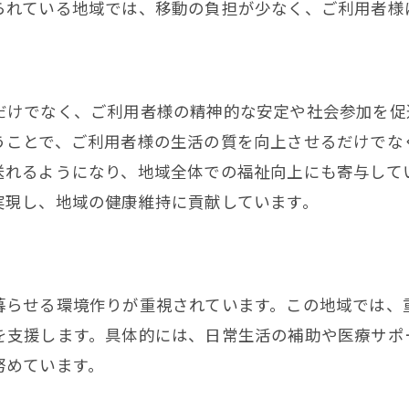
られている地域では、移動の負担が少なく、ご利用者様
重度訪問介護が生む地域の絆
地域社会に貢献する重度訪問介護の実態
高齢者支援を通じた地域貢献
だけでなく、ご利用者様の精神的な安定や社会参加を促
地域イベントと介護の連携
うことで、ご利用者様の生活の質を向上させるだけでな
住民の生活の質向上計画
送れるようになり、地域全体での福祉向上にも寄与して
地域の福祉向上に向けた取り組み
実現し、地域の健康維持に貢献しています。
紀の川市における介護者の役割
重度訪問介護が地域活性化に与える影響
和歌山県紀の川市の介護現場からの声
暮らせる環境作りが重視されています。この地域では、
介護者たちの日々の挑戦
を支援します。具体的には、日常生活の補助や医療サポ
努めています。
現場から見た介護の課題と解決策
高齢者との温かい交流の瞬間