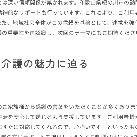
には深い信頼関係が築かれます。和歌山県紀の川市の訪
地域住民の声を反映した介護
精神的なサポートも行っています。これにより、ご利用
地元の資源を活用した介護支援
また、地域社会全体がこの信頼を基盤として、連携を強
住民と共に築く健やかな生活
護の重要性を再認識し、次回のテーマにもご期待くださ
重度訪問介護による住民の生活向上実現
現場のプロが語る重度訪問介護のやりがい
問介護の魅力に迫る
介護の現場で感じる達成感
ご利用者様との深い信頼関係の構築
専門性を活かした仕事の魅力
介護の意義を再確認する日々
のご家族様から感謝の言葉をいただくことが多くありま
やりがいを支える職場環境
生活を安心して送れるよう支援しています。ご利用者様
経験を活かした介護の新たな一歩
にすぐに対応してくれるので、心強いです」といったも
未来を見据えた紀の川市の重度訪問介護の展望
に質の高いサポートを提供しようとする動機づけになっ