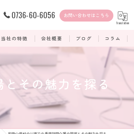
0736-60-6056
お問い合わせはこちら
Translation
当社の特徴
会社概要
ブログ
コラム
難病
医療的ケア
場とその魅力を探る
重度訪問介護
介護保険
自費サービス
和歌山県紀の川市での重度訪問介護の現場とその魅力を探る