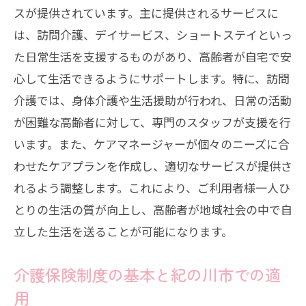
身体介助サービスの種類と紀の川市での
スが提供されています。主に提供されるサービスに
提供
は、訪問介護、デイサービス、ショートステイといっ
た日常生活を支援するものがあり、高齢者が自宅で安
紀の川市での医療的ケアサービスの詳細
心して生活できるようにサポートします。特に、訪問
訪問介護とデイサービスの違いとは
介護では、身体介護や生活援助が行われ、日常の活動
それぞれのサービスが高齢者に与える影
が困難な高齢者に対して、専門のスタッフが支援を行
響
います。また、ケアマネージャーが個々のニーズに合
日常生活を支える介護保険サービスの活用法
わせたケアプランを作成し、適切なサービスが提供さ
食事準備サービスの活用方法
れるよう調整します。これにより、ご利用者様一人ひ
日常生活支援で生活の質を向上させる方
とりの生活の質が向上し、高齢者が地域社会の中で自
法
立した生活を送ることが可能になります。
紀の川市での掃除や洗濯などの支援サー
ビス
介護保険制度の基本と紀の川市での適
用
介護保険を利用した買い物代行のメリッ