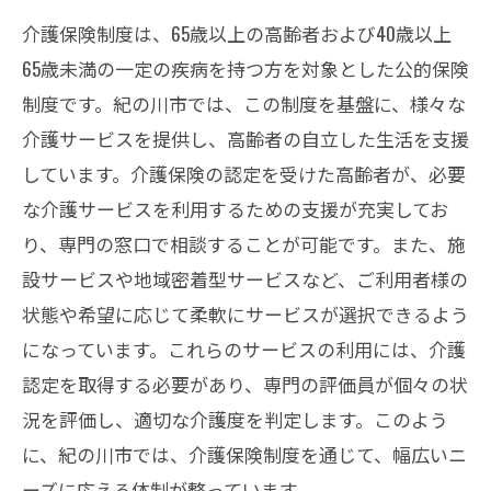
ト
介護保険制度は、65歳以上の高齢者および40歳以上
訪問介護での安心な日々の過ごし方
65歳未満の一定の疾病を持つ方を対象とした公的保険
高齢者が快適に過ごすためのサービス選
制度です。紀の川市では、この制度を基盤に、様々な
び
介護サービスを提供し、高齢者の自立した生活を支援
身体介助における介護保険の役割とは
しています。介護保険の認定を受けた高齢者が、必要
な介護サービスを利用するための支援が充実してお
身体介助サービスの具体的な内容
り、専門の窓口で相談することが可能です。また、施
入浴介助の利用方法とその利点
設サービスや地域密着型サービスなど、ご利用者様の
介護保険でのトイレ介助サービスの重要
状態や希望に応じて柔軟にサービスが選択できるよう
性
になっています。これらのサービスの利用には、介護
身体介助での安全と快適さの確保
認定を取得する必要があり、専門の評価員が個々の状
医療的ケアも安心介護保険サービスの全貌
況を評価し、適切な介護度を判定します。このよう
紀の川市の医療的ケアサービスの基礎知
に、紀の川市では、介護保険制度を通じて、幅広いニ
識
ーズに応える体制が整っています。