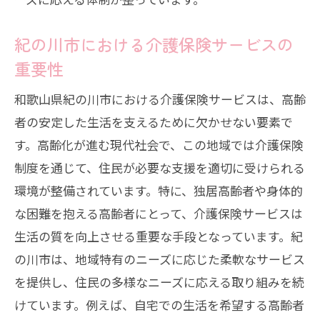
介護保険での医療連携の重要性
紀の川市における介護保険サービスの
紀の川市での介護保険サービスの申請方法
重要性
介護保険申請の基本的な流れ
必要な書類と提出場所について
和歌山県紀の川市における介護保険サービスは、高齢
申請時の注意点とよくある質問
者の安定した生活を支えるために欠かせない要素で
す。高齢化が進む現代社会で、この地域では介護保険
介護保険認定のプロセスを詳しく解説
制度を通じて、住民が必要な支援を適切に受けられる
申請後の流れとサービス開始までの期間
環境が整備されています。特に、独居高齢者や身体的
相談窓口でのサポートの受け方
な困難を抱える高齢者にとって、介護保険サービスは
高齢者が安心できる介護保険活用のポイント
生活の質を向上させる重要な手段となっています。紀
介護保険サービス選びの基本
の川市は、地域特有のニーズに応じた柔軟なサービス
高齢者が安心できるサポート体制とは
を提供し、住民の多様なニーズに応える取り組みを続
紀の川市での介護保険利用の成功事例
けています。例えば、自宅での生活を希望する高齢者