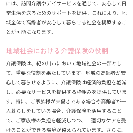
高齢者のニーズに合わせたサービス活用
には、訪問介護やデイサービスを通じて、安心して日
法
常生活を送るためのサポートを提供。これにより、地
域全体で高齢者が安心して暮らせる社会を構築するこ
介護保険を利用した家庭での支援の方法
とが可能になります。
安心してサービスを利用するためのアド
バイス
地域社会における介護保険の役割
介護保険サービスで高齢者の暮らしを支える
介護保険は、紀の川市において地域社会の一部とし
方法
て、重要な役割を果たしています。地域の高齢者が安
介護保険が支える高齢者の自立生活
心して暮らせるように、介護保険は経済的負担を軽減
地域との連携で実現する安心の暮らし
し、必要なサービスを提供する枠組みを提供していま
介護保険サービスがもたらす家庭の安心
す。特に、ご家族様が共働きである場合や高齢者が一
高齢者の生活の質を高めるためのサービ
人暮らしをしている場合、介護保険を活用すること
ス
で、ご家族様の負担を軽減しつつ、 適切なケアを受
紀の川市の介護保険と地域コミュニティ
けることができる環境が整えられています。さらに、