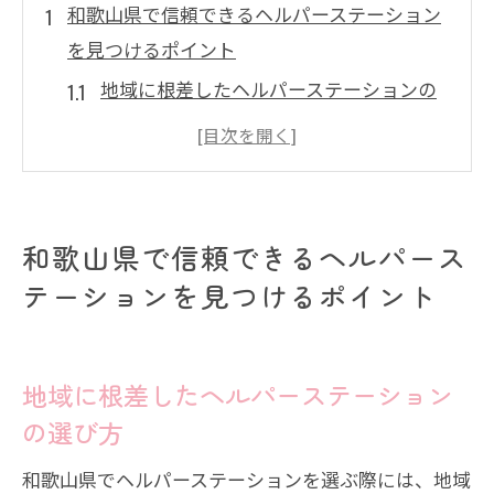
和歌山県で信頼できるヘルパーステーション
を見つけるポイント
地域に根差したヘルパーステーションの
選び方
スタッフの専門性と信頼性を確認する方
法
ご利用者様の声を参考にする重要性
和歌山県で信頼できるヘルパース
サービス提供内容の充実度を評価する
テーションを見つけるポイント
高齢者をサポートするための和歌山県のヘル
パーステーションの選び方
地域に根差したヘルパーステーション
高齢者のニーズに合ったサービス選び
の選び方
ご家族様とのコミュニケーションを大切
に
和歌山県でヘルパーステーションを選ぶ際には、地域