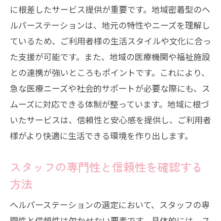
訪問頻度と介護プランの確認ポイント
に根差したサービス提供が重要です。地域密着型のヘ
医療との連携が取れているかを確認
ルパーステーションは、地元の特性やニーズを理解し
ているため、ご利用者様の生活スタイルや文化に合っ
予算に合ったサービスを選ぶための注意
た支援が可能です。また、地域の医療機関や福祉施設
点
との連携が強いところもポイントです。これにより、
高齢者の安心を支えるサポート体制
急な医療ニーズや社会的サポートが必要な際にも、ス
安心生活を実現する和歌山県内のヘルパース
ムーズに対応できる体制が整っています。地域に根づ
テーション活用術
いたサービスは、信頼性と安心感を提供し、ご利用者
最適なヘルパーステーションの利用法
様がより快適に生活できる環境を作り出します。
訪問介護を最大限に活用する方法
生活リズムを整えるためのサポート活用
スタッフの専門性と信頼性を確認する
ご家族様との協力体制を築くためのヒン
方法
ト
ヘルパーステーションの選定において、スタッフの専
地域コミュニティとの関わり方
門性と信頼性は欠かせない要素です。具体的には、ス