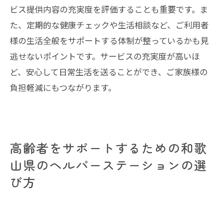
きヘルパーステーションの特徴
ビス提供内容の充実度を評価することも重要です。ま
注目すべきステーションの特性
た、定期的な健康チェックや生活相談など、ご利用者
柔軟なサービス提供とその魅力
様の生活全般をサポートする体制が整っているかも見
逃せないポイントです。サービスの充実度が高いほ
複数の選択肢を持つことの利点
ど、安心して日常生活を送ることができ、ご家族様の
介護の質を高めるためのポイント
負担軽減にもつながります。
ご利用者様満足度を基準にした選び方
最新の介護技術とトレンドを取り入れる
和歌山県の生活を支えるヘルパーステーショ
ン選びの基本とポイント
高齢者をサポートするための和歌
生活を支えるステーション選びの基礎
山県のヘルパーステーションの選
ヘルパーステーションの選び方ガイド
び方
安心のためのチェックリスト
サービス契約前に確認すべき事項