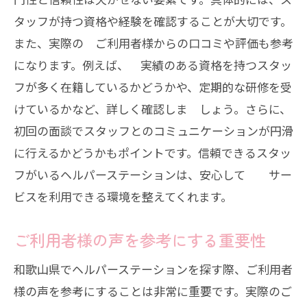
日々の介護計画の見直し方
タッフが持つ資格や経験を確認することが大切です。
和歌山県で最適なヘルパーステーションを選
また、実際の ご利用者様からの口コミや評価も参考
ぶための重要な視点
になります。例えば、 実績のある資格を持つスタッ
信頼できるヘルパーステーションの条件
フが多く在籍しているかどうかや、定期的な研修を受
けているかなど、詳しく確認しま しょう。さらに、
各ヘルパーステーションの比較ポイント
初回の面談でスタッフとのコミュニケーションが円滑
ご利用者様の安全を確保するための視点
に行えるかどうかもポイントです。信頼できるスタッ
ご家族様の意見を取り入れた選び方
フがいるヘルパーステーションは、安心して サー
長期的な視点でのステーション選び
ビスを利用できる環境を整えてくれます。
和歌山県で自宅介護を支えるヘルパーステー
ションの賢い選択法
ご利用者様の声を参考にする重要性
自宅介護に適したサービス内容
和歌山県でヘルパーステーションを探す際、ご利用者
効率的な時間活用法とサービスの選択
様の声を参考にすることは非常に重要です。実際のご
個別化されたサービスの重要性