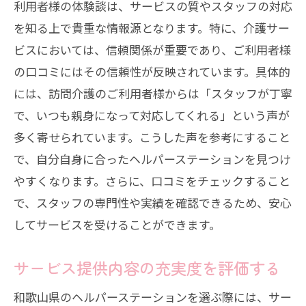
利用者様の体験談は、サービスの質やスタッフの対応
安心のためのリスク対策と対応
を知る上で貴重な情報源となります。特に、介護サー
ご家族様と共に作る介護プラン
ビスにおいては、信頼関係が重要であり、ご利用者様
の口コミにはその信頼性が反映されています。具体的
訪問介護の選び方とその効果
には、訪問介護のご利用者様からは「スタッフが丁寧
地域密着型のヘルパーステーションが提供す
で、いつも親身になって対応してくれる」という声が
る和歌山県の介護サービス
多く寄せられています。こうした声を参考にすること
地域密着型ステーションのメリット
で、自分自身に合ったヘルパーステーションを見つけ
コミュニティとの連携を強化する方法
やすくなります。さらに、口コミをチェックすること
地域特有のニーズに応えるサービス
で、スタッフの専門性や実績を確認できるため、安心
地元情報を活かした介護の質向上
してサービスを受けることができます。
地域活動への参加で得られるサポート
サービス提供内容の充実度を評価する
社会とのつながりを保つための工夫
和歌山県で介護ヘルパーを探す際に注目すべ
和歌山県のヘルパーステーションを選ぶ際には、サー