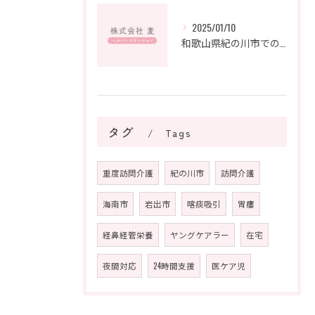
2025/01/10
和歌山県紀の川市での難病支援：地域の絆が紡ぐ未来
タグ
Tags
重度訪問介護
紀の川市
訪問介護
海南市
岩出市
喀痰吸引
胃瘻
経鼻経管栄養
ヤングケアラー
在宅
夜間対応
24時間支援
医ケア児