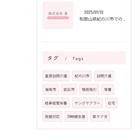
2025/01/10
和歌山県紀の川市での難病支援：地域の絆が紡ぐ未来
タグ
Tags
重度訪問介護
紀の川市
訪問介護
海南市
岩出市
喀痰吸引
胃瘻
経鼻経管栄養
ヤングケアラー
在宅
夜間対応
24時間支援
医ケア児