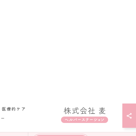
医療的ケア
シー