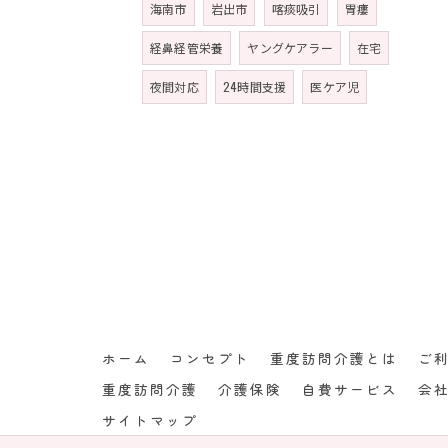
海南市
岩出市
喀痰吸引
胃瘻
経鼻経管栄養
ヤングケアラー
在宅
夜間対応
24時間支援
医ケア児
ホーム
コンセプト
重度訪問介護とは
ご
重度訪問介護
介護保険
自費サービス
会
サイトマップ