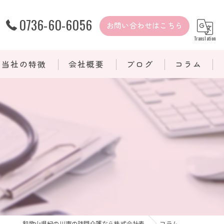
0736-60-6056
お問い合わせはこちら
Translation
当社の特徴
会社概要
ブログ
コラム
難病
医療的ケア
重度訪問介護
介護保険
自費サービス
和歌山県紀の川市の訪問介護なら株式会社麦
コラム