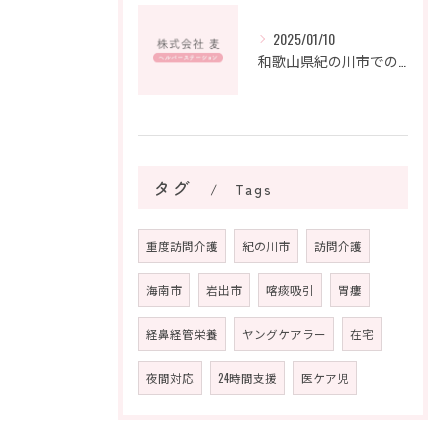
2025/01/10
和歌山県紀の川市での難病支援：地域の絆が紡ぐ未来
タグ
Tags
重度訪問介護
紀の川市
訪問介護
海南市
岩出市
喀痰吸引
胃瘻
経鼻経管栄養
ヤングケアラー
在宅
夜間対応
24時間支援
医ケア児