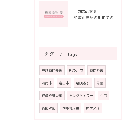
2025/01/10
和歌山県紀の川市での難病支援：地域の絆が紡ぐ未来
タグ
Tags
重度訪問介護
紀の川市
訪問介護
海南市
岩出市
喀痰吸引
胃瘻
経鼻経管栄養
ヤングケアラー
在宅
夜間対応
24時間支援
医ケア児